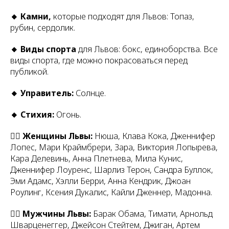
🔸 Камни,
которые подходят для Львов: Топаз,
рубин, сердолик.
🔸 Виды спорта
для Львов: бокс, единоборства. Все
виды спорта, где можно покрасоваться перед
публикой.
🔸 Управитель:
Солнце.
🔸 Стихия:
Огонь.
🙍‍♀ Женщины Львы:
Нюша, Клава Кока, Дженнифер
Лопес, Мари Краймбрери, Зара, Виктория Лопырева,
Кара Делевинь, Анна Плетнева, Мила Кунис,
Дженнифер Лоуренс, Шарлиз Терон, Сандра Буллок,
Эми Адамс, Хэлли Берри, Анна Кендрик, Джоан
Роулинг, Ксения Дукалис, Кайли Дженнер, Мадонна.
🙎‍♂ Мужчины Львы:
Барак Обама, Тимати, Арнольд
Шварценеггер, Джейсон Стейтем, Джиган, Артем